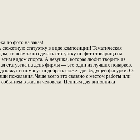
а по фото на заказ!
ать сюжетную статуэтку в виде композиции! Тематическая
ом, то возможно сделать статуэтку по фото товарища на
 этим видом спорта. А девушка, которая любит творить из
я статуэтка на день фирмы — это один из лучших подарков,
одскажут и помогут подобрать сюжет для будущей фигурки. От
аши пожелания. Чаще всего это связано с местом работы или
 событием в жизни человека. Ценным для виновника