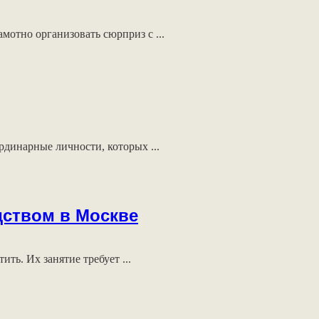
отно организовать сюрприз с ...
рдинарные личности, которых ...
дством в Москве
ть. Их занятие требует ...