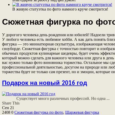
В живую статуэтка по фото намного круче смотрится!
Сюжетная фигурка по фот
У дорогого человека день рождения или юбилей! Надоели трив
У любого человека есть любимое хобби. А как дать понять бли
фигурка — это миниатюрная скульптура, изображающая человек
сноуборде. Сюжетная фигурка с точностью повторит и изобрази
обычных продуктов кулинарные шедевры, будет очень эффектно
который можно сделать для важного человека или друга в день
вас нужно только фото виновника торжества. Остальное мы сд
профессиональной деятельностью, досугом на природе или л
торжества будет не только сам презент, но и эмоции, которые о
Подарок на новый 2016 год
Существует много различных профессий. Но одна ...
Share This
Сен
21
2408
0
Сюжетная фигурка по фото
,
Шаржевая фигурка