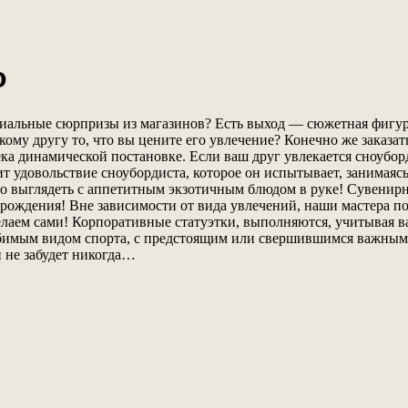
о
иальные сюрпризы из магазинов? Есть выход — сюжетная фигурк
зкому другу то, что вы цените его увлечение? Конечно же заказ
а динамической постановке. Если ваш друг увлекается сноуборд
т удовольствие сноубордиста, которое он испытывает, занимаясь
 выглядеть с аппетитным экзотичным блюдом в руке! Сувенирна
 рождения! Вне зависимости от вида увлечений, наши мастера п
елаем сами! Корпоративные статуэтки, выполняются, учитывая в
юбимым видом спорта, с предстоящим или свершившимся важным
н не забудет никогда…