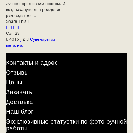
лучше перед своим шефом. И
вот, накануне дня рождения
руководителя ...
Share This
Сен
23
4015
2
Сувениры из
металла
Контакты и адрес
Отзывы
Цены
Заказать
Доставка
Наш блог
Эксклюзивные статуэтки по фото ручной
работы