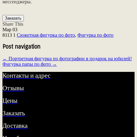
мессенджеры.
Заказать
Share This
Мар
03
8113
1
Сюжетная фигурка по фото
,
Фигурка по фото
Post navigation
←
Портретная фигурка по фотографии в подарок на юбилей!
Фигурка папы по фото
→
Контакты и адрес
Отзывы
Цены
Заказать
Доставка