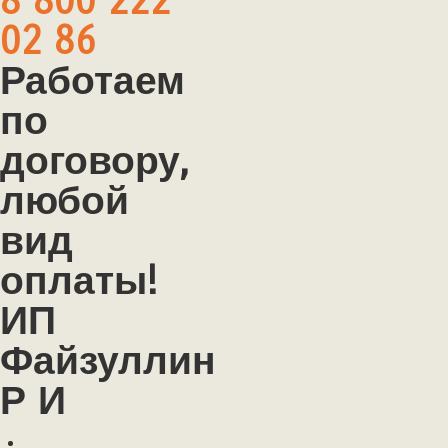
8 800 222
02 86
Работаем
по
договору,
любой
вид
оплаты!
ИП
Файзуллин
Р И