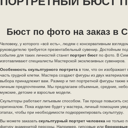
ПОРТРЕТНЫЙ БЮСТ П
Бюст по фото на заказ в 
Человеку, у которого «всё есть», людям с консервативным взглядо
руководителю требуется презентабельный сувенир. Достойным по
событие для таких личностей станет
портрет бюст
по фото. В Си
изготавливают специалисты Мастерской эксклюзивных сувениров.
Особенность
скульптурного портрета
в том, что он изображает
часть грудной клетки. Мастера
создают фигуры из двух материалов
выбора принадлежит вам. Размер и тип портретной фигуры также 
личным предпочтениям. Мы предлагаем объемные, средние, небо
мужские, детские и взрослые модели.
Скульпторы работают литьевым способом. Так проще повысить схо
оригиналом. Пока изделие будет у мастера, личный помощник уве
этапах, чтобы при необходимости подкорректировать скульптуру.
Вы можете заказать
скульптурный портрет человека
не только 
фигуру знаменитой персоны. Например, гипсовые или
бронзовые