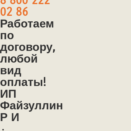
8 800 222
02 86
Работаем
по
договору,
любой
вид
оплаты!
ИП
Файзуллин
Р И