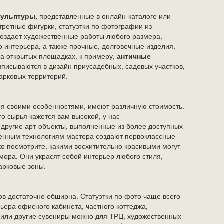
кульптуры,
представленные в онлайн-каталоге или
третные фигурки, статуэтки по фотографии из
создает художественные работы любого размера,
 интерьера, а также прочные, долговечные изделия,
а открытых площадках, к примеру,
античные
вписываются в дизайн приусадебных, садовых участков,
арковых территорий.
я своими особенностями, имеют различную стоимость.
го сырья кажется вам высокой, у нас
другие арт-объекты, выполненные из более доступных
менным технологиям мастера создают первоклассные
о посмотрите, какими восхитительно красивыми могут
амора. Они украсят собой интерьер любого стиля,
арковые зоны.
в достаточно обширна. Статуэтки по фото чаще всего
ера офисного кабинета, частного коттеджа,
а
или другие сувениры можно для ТРЦ, художественных