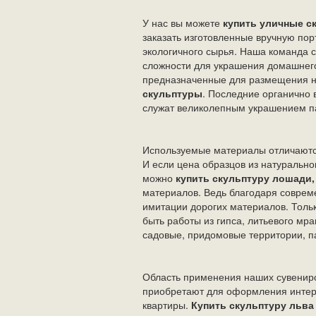
У нас вы можете
купить уличные с
заказать изготовленные вручную пор
экологичного сырья. Наша команда 
сложности для украшения домашнего
предназначенные для размещения н
скульптуры
. Последние органично 
служат великолепным украшением п
Используемые материалы отличаютс
И если цена образцов из натурально
можно
купить
скульптуру лошади,
материалов. Ведь благодаря совре
имитации дорогих материалов. Тольк
быть работы из гипса, литьевого мр
садовые, придомовые территории, п
Область применения наших сувениро
приобретают для оформления интерь
квартиры.
Купить скульптуру льв