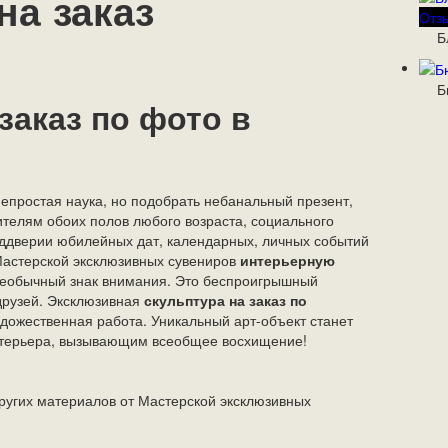
на заказ
Отз
Бл
Б
заказ по фото в
простая наука, но подобрать небанальный презент,
ителям обоих полов любого возраста, социального
еддверии юбилейных дат, календарных, личных событий
 Мастерской эксклюзивных сувениров
интерьерную
еобычный знак внимания. Это беспроигрышный
 друзей. Эксклюзивная
скульптура на заказ по
удожественная работа. Уникальный арт-объект станет
стерьера, вызывающим всеобщее восхищение!
ругих материалов от Мастерской эксклюзивных