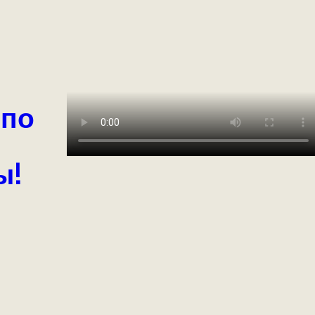
 по
ы!