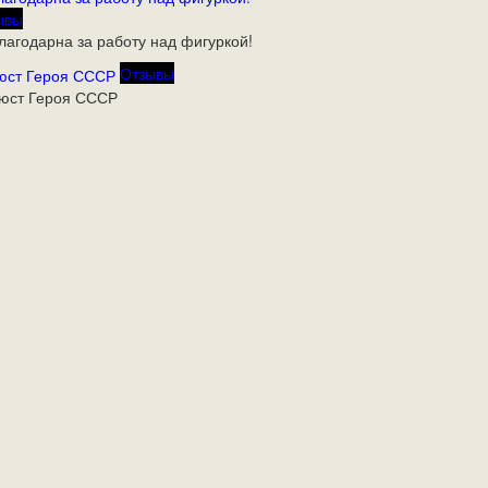
ывы
агодарна за работу над фигуркой!
Отзывы
юст Героя СССР