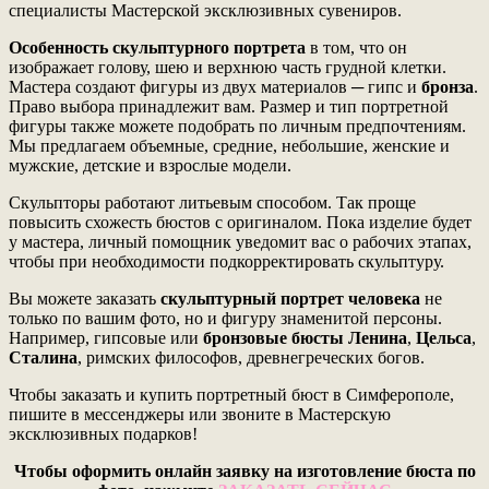
специалисты Мастерской эксклюзивных сувениров.
Особенность
скульптурного портрета
в том, что он
изображает голову, шею и верхнюю часть грудной клетки.
Мастера
создают фигуры из двух материалов ─ гипс и
бронза
.
Право выбора принадлежит вам. Размер и тип портретной
фигуры также можете подобрать по личным предпочтениям.
Мы предлагаем объемные, средние, небольшие, женские и
мужские, детские и взрослые модели.
Скульпторы работают литьевым способом. Так проще
повысить схожесть бюстов с оригиналом. Пока изделие будет
у мастера, личный помощник уведомит вас о рабочих этапах,
чтобы при необходимости подкорректировать скульптуру.
Вы можете заказать
скульптурный портрет человека
не
только по вашим фото, но и фигуру знаменитой персоны.
Например, гипсовые или
бронзовые бюсты
Ленина
,
Цельса
,
Сталина
, римских философов, древнегреческих богов.
Чтобы заказать и купить
портретный бюст
в Симферополе,
пишите в мессенджеры или звоните в Мастерскую
эксклюзивных подарков!
Чтобы оформить онлайн заявку на изготовление бюста по