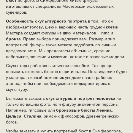
бюст
по фото. В Симферополе литые фигуры
изготавливают специалисты Мастерской эксклюзивных
сувениров.
Особенность
скульптурного портрета
в том, что он
изображает голову, шею и верхнюю часть грудной клетки.
Мастера
создают фигуры из двух материалов ─ гипс и
бронза
. Право выбора принадлежит вам. Размер и тип
портретной фигуры также можете подобрать по личным
предпочтениям. Мы предлагаем объемные, средние,
небольшие, женские и мужские, детские и взрослые модели.
Скульпторы работают литьевым способом. Так проще
повысить схожесть бюстов с оригиналом. Пока изделие будет
у мастера, личный помощник уведомит вас о рабочих
этапах, чтобы при необходимости подкорректировать
скульптуру.
Вы можете заказать
скульптурный портрет человека
не
только по вашим фото, но и фигуру знаменитой персоны.
Например, гипсовые или
бронзовые бюсты
Ленина
,
Цельса
,
Сталина
, римских философов, древнегреческих
богов.
Чтобы заказать и купить
портретный бюст
в Симферополе,