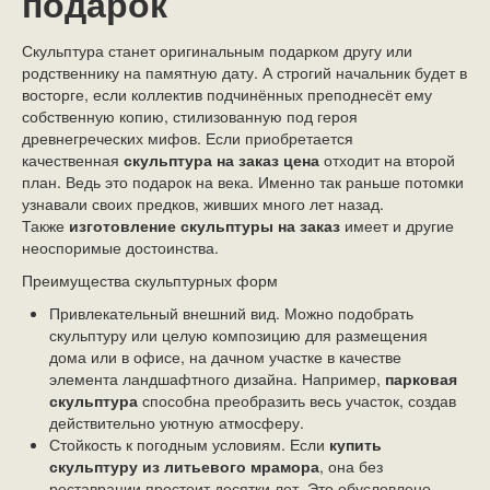
подарок
Скульптура станет оригинальным подарком другу или
родственнику на памятную дату. А строгий начальник будет в
восторге, если коллектив подчинённых преподнесёт ему
собственную копию, стилизованную под героя
древнегреческих мифов. Если приобретается
качественная
скульптура на заказ цена
отходит на второй
план. Ведь это подарок на века. Именно так раньше потомки
узнавали своих предков, живших много лет назад.
Также
изготовление скульптуры на заказ
имеет и другие
неоспоримые достоинства.
Преимущества скульптурных форм
Привлекательный внешний вид. Можно подобрать
скульптуру или целую композицию для размещения
дома или в офисе, на дачном участке в качестве
элемента ландшафтного дизайна. Например,
парковая
скульптура
способна преобразить весь участок, создав
действительно уютную атмосферу.
Стойкость к погодным условиям. Если
купить
скульптуру из литьевого мрамора
, она без
реставрации простоит десятки лет. Это обусловлено