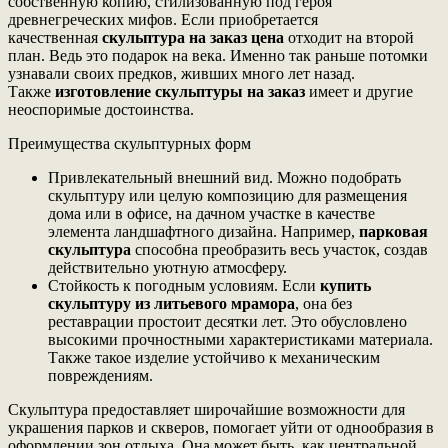
собственную копию, стилизованную под героя
древнегреческих мифов. Если приобретается
качественная
скульптура на заказ цена
отходит на второй
план. Ведь это подарок на века. Именно так раньше потомки
узнавали своих предков, живших много лет назад.
Также
изготовление скульптуры на заказ
имеет и другие
неоспоримые достоинства.
Преимущества скульптурных форм
Привлекательный внешний вид. Можно подобрать
скульптуру или целую композицию для размещения
дома или в офисе, на дачном участке в качестве
элемента ландшафтного дизайна. Например,
парковая
скульптура
способна преобразить весь участок, создав
действительно уютную атмосферу.
Стойкость к погодным условиям. Если
купить
скульптуру из литьевого мрамора
, она без
реставрации простоит десятки лет. Это обусловлено
высокими прочностными характеристиками материала.
Также такое изделие устойчиво к механическим
повреждениям.
Скульптура предоставляет широчайшие возможности для
украшения парков и скверов, помогает уйти от однообразия в
оформлении зон отдыха. Она может быть, как центральной