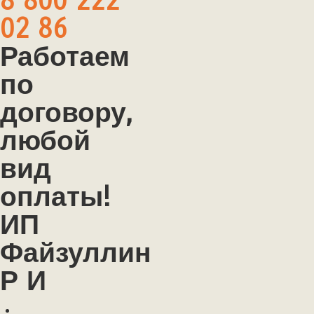
8 800 222
02 86
Работаем
по
договору,
любой
вид
оплаты!
ИП
Файзуллин
Р И