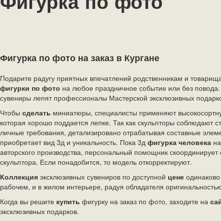
Фигурка по фото
Фигурка по фото на заказ в Кургане
Подарите радугу приятных впечатлений родственникам и товарищ
фигурки по фото
на любое праздничное событие или без повода.
сувениры лепят профессионалы Мастерской эксклюзивных подарк
Чтобы
сделать
миниатюры, специалисты применяют высокосортн
которая хорошо поддается лепке. Так как скульпторы соблюдают с
личные требования, детализировано отрабатывая составные элем
приобретает вид 3д и уникальность. Пока 3д
фигурка человека
на
авторского производства, персональный помощник скоординирует 
скульптора. Если понадобится, то модель откорректируют.
Коллекция
эксклюзивных сувениров по доступной
цене
одинаково 
рабочем, и в жилом интерьере, радуя обладателя оригинальностью
Когда вы решите
купить
фигурку на заказ по фото, заходите на
са
эксклюзивных подарков.