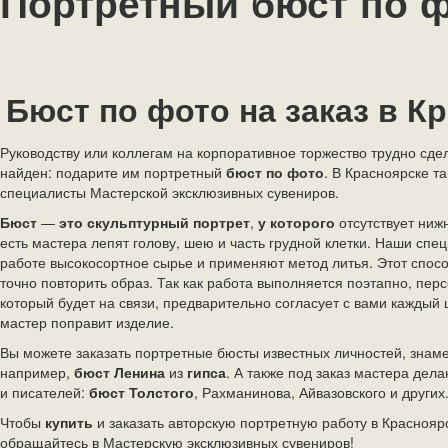
Портретный бюст по 
Бюст по фото на заказ в К
Руководству или коллегам на корпоративное торжество трудно сде
найден: подарите им портретный
бюст по фото
. В Красноярске та
специалисты Мастерской эксклюзивных сувениров.
Бюст
—
это скульптурный портрет
,
у которого
отсутствует ниж
есть
мастера лепят голову, шею и часть грудной клетки. Наши спе
работе высокосортное сырье и применяют метод литья. Этот спос
точно повторить образ. Так как работа выполняется поэтапно, пе
который будет на связи, предварительно согласует с вами каждый
мастер поправит изделие.
Вы можете заказать портретные бюсты известных личностей, знам
например,
бюст Ленина
из
гипса
. А также под заказ мастера дел
и писателей:
бюст Толстого
, Рахманинова, Айвазовского и других
Чтобы
купить
и заказать авторскую портретную работу в Краснояр
обращайтесь в Мастерскую эксклюзивных сувениров!