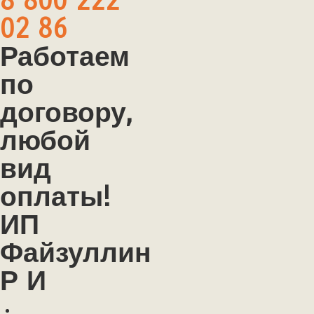
8 800 222
02 86
Работаем
по
договору,
любой
вид
оплаты!
ИП
Файзуллин
Р И